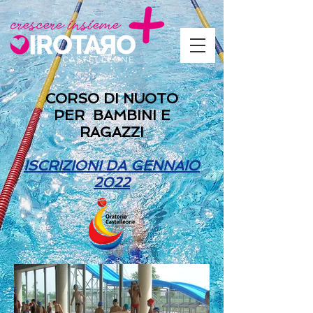
CORSO DI NUOTO
PER BAMBINI E
RAGAZZI
ISCRIZIONI DA GENNAIO
2022